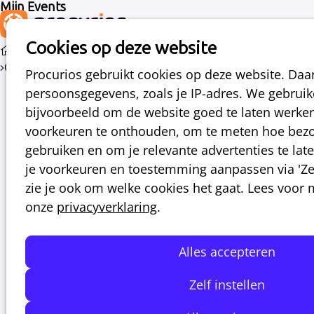
Mijn Events
Cookies op deze website
Events
Over Facturatierun: snel, foutloos en zonder stress
Procurios gebruikt cookies op deze website. Da
persoonsgegevens, zoals je IP-adres. We gebrui
bijvoorbeeld om de website goed te laten werke
di
voorkeuren te onthouden, om te meten hoe bezo
27
2026
gebruiken en om je relevante advertenties te laten
okt
je voorkeuren en toestemming aanpassen via 'Zelf
14:30
- 15:30
Online
zie je ook om welke cookies het gaat. Lees voor
Facturatierun: snel, foutloos en zonder stress
onze
privacyverklaring
.
In dit praktische webinar laten we je zien
Alles accepteren
hoe je jouw facturatierun volledig vanuit het
Procurios Platform kunt draaien. Geen
Zelf instellen
gedoe meer, geen nachtmerries - gewoon
een digitale collega die het zware werk voor