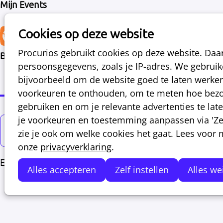
Mijn Events
Cookies op deze website
Support
Projecten
E
Events
Procurios gebruikt cookies op deze website. Da
Bijeenkomsten van Procurios
persoonsgegevens, zoals je IP-adres. We gebrui
bijvoorbeeld om de website goed te laten werke
Algemene events
Webinars
voorkeuren te onthouden, om te meten hoe bezo
gebruiken en om je relevante advertenties te laten
je voorkeuren en toestemming aanpassen via 'Zelf
Toon filter
zie je ook om welke cookies het gaat. Lees voor
onze
privacyverklaring
.
Er zijn op dit moment geen bijeenkomsten gepublice
Alles accepteren
Zelf instellen
Alles we