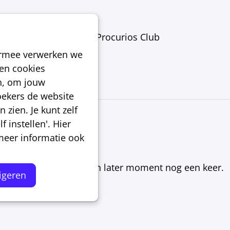
vents
Platform
Procurios Club
armee verwerken we
ken cookies
n, om jouw
ekers de website
 zien. Je kunt zelf
 instellen'. Hier
 meer informatie ook
erd. Probeer het op een later moment nog een keer.
igeren