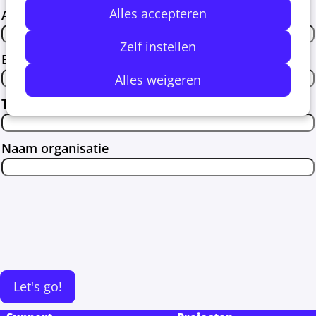
Alles accepteren
Achternaam
*
Zelf instellen
E-mailadres
Alles weigeren
Telefoonnummer
Naam organisatie
Let's go!