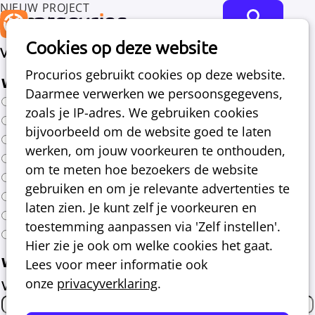
NIEUW PROJECT
Mijn Projecten
Ope
Cookies op deze website
men
Vraag een nieuwe offerte aan
Procurios gebruikt cookies op deze website.
Waarover wil je contact?
Daarmee verwerken we persoonsgegevens,
Een add-on voor consultancy of webdesign
zoals je IP-adres. We gebruiken cookies
Een gebruikerstraining
bijvoorbeeld om de website goed te laten
Een licentie voor een aanvullend product
werken, om jouw voorkeuren te onthouden,
Een nieuwe feature
om te meten hoe bezoekers de website
Een nieuwe website
gebruiken en om je relevante advertenties te
Een project
laten zien. Je kunt zelf je voorkeuren en
Een urenbudget voor de uitvoer van kleine taken
toestemming aanpassen via 'Zelf instellen'.
Een tijdelijke testomgeving
Hier zie je ook om welke cookies het gaat.
Wie ben jij?
Lees voor meer informatie ook
onze
privacyverklaring
.
Voornaam
*