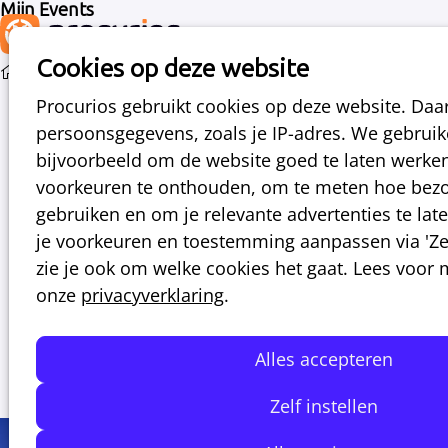
Mijn Events
Cookies op deze website
Events
Over Jouw event: van ontwerp tot follow-up
Procurios gebruikt cookies op deze website. Da
persoonsgegevens, zoals je IP-adres. We gebrui
bijvoorbeeld om de website goed te laten werke
di
17
2026
voorkeuren te onthouden, om te meten hoe bezo
mrt
gebruiken en om je relevante advertenties te laten
je voorkeuren en toestemming aanpassen via 'Zelf
14:30
- 15:30
Online
zie je ook om welke cookies het gaat. Lees voor
Jouw event: van ontwerp tot follow-up
onze
privacyverklaring
.
In ieder webinar introduceren we een
relevant thema voor jouw vereniging of
Alles accepteren
goede doel.
Zelf instellen