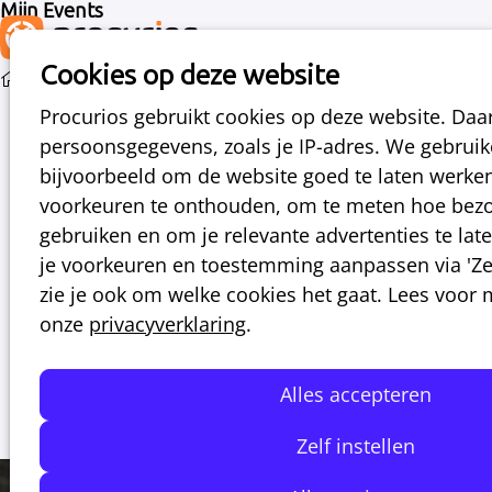
Mijn Events
Cookies op deze website
Events
Over Jubileumevent 25 jaar Procurios
Procurios gebruikt cookies op deze website. Da
persoonsgegevens, zoals je IP-adres. We gebrui
bijvoorbeeld om de website goed te laten werke
do
25
2026
voorkeuren te onthouden, om te meten hoe bezo
jun
gebruiken en om je relevante advertenties te laten
je voorkeuren en toestemming aanpassen via 'Zelf
13:00
- 19:00
Fort 't Hemeltje
zie je ook om welke cookies het gaat. Lees voor
Jubileumevent 25 jaar Procurios
onze
privacyverklaring
.
Procurios wordt dit jaar 25! Dat vieren we op
25 juni met een feestelijke borrel en
Alles accepteren
inspirerende mini-sessies.
Zelf instellen