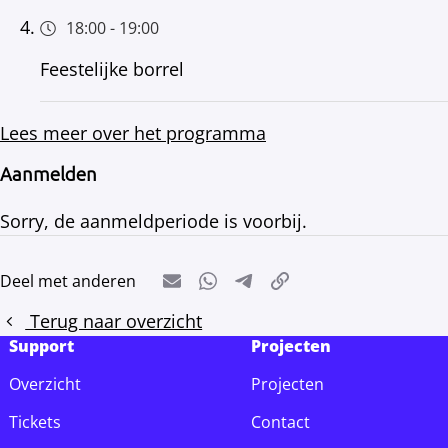
18:00
-
19:00
Feestelijke borrel
Lees meer over het programma
Aanmelden
Sorry, de aanmeldperiode is voorbij.
Deel met anderen
E-mail
Whatsapp
Telegram
Kopieer link
Terug naar overzicht
Support
Projecten
Overzicht
Projecten
Tickets
Contact