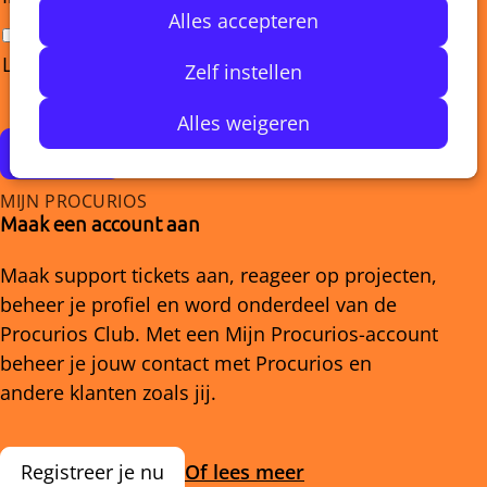
Alles accepteren
Log mij uit op andere apparaten
Zelf instellen
Alles weigeren
Inloggen
MIJN PROCURIOS
Maak een account aan
Maak support tickets aan, reageer op projecten,
beheer je profiel en word onderdeel van de
Procurios Club. Met een Mijn Procurios-account
beheer je jouw contact met Procurios en
andere klanten zoals jij.
Registreer je nu
Of lees meer